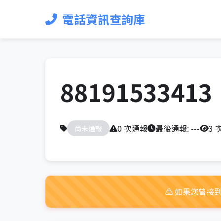
電話資訊查詢庫
88191533413
0 次通報
最後通報:
---
3 
尚未通報
⚠️ 如果您曾