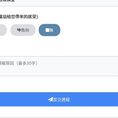
此電話給您帶來的感受)
無
向
負向
提交通報