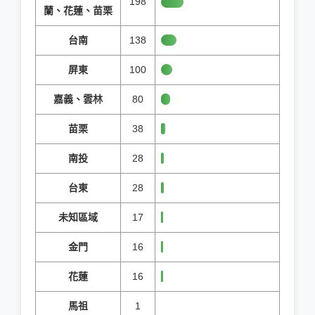
198
蘭、花蓮、苗栗
台南
138
屏東
100
嘉義、雲林
80
苗栗
38
南投
28
台東
28
未知區域
17
金門
16
花蓮
16
馬祖
1