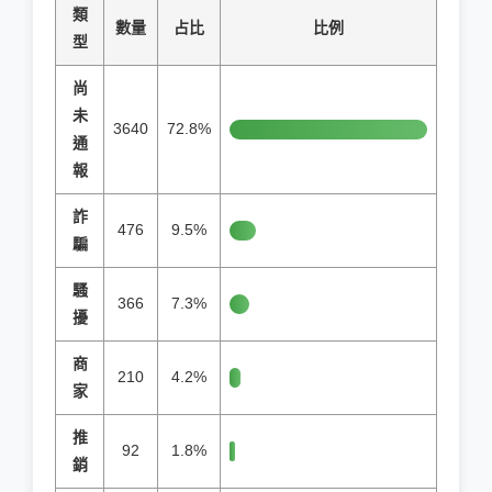
類
數量
占比
比例
型
尚
未
3640
72.8%
通
報
詐
476
9.5%
騙
騷
366
7.3%
擾
商
210
4.2%
家
推
92
1.8%
銷