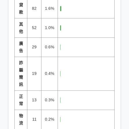
貸
82
1.6%
款
其
52
1.0%
他
廣
29
0.6%
告
詐
騙
19
0.4%
簡
訊
正
13
0.3%
常
物
11
0.2%
流